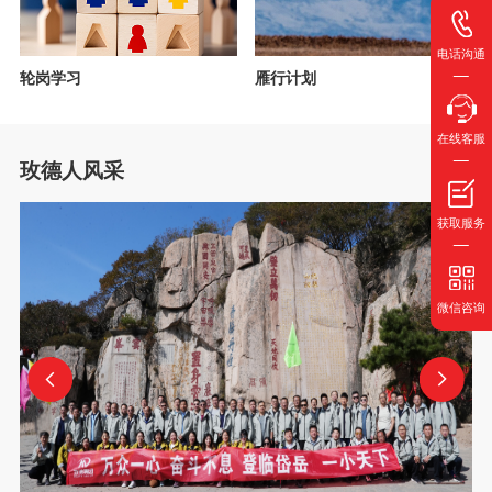
电话沟通
轮岗学习
雁行计划
在线客服
玫德人风采
获取服务
微信咨询

