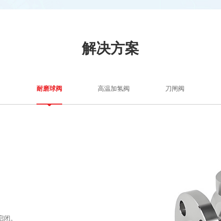
解决方案
高温加氢阀
刀闸阀
耐磨球阀
启闭。