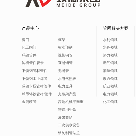
产品中心
管网解决方案
阀门
框架
水利领域
化工阀门
标准预制
水务领域
玛钢管件
螺旋钢管
热力领域
沟槽管件管卡
直缝钢管
燃气领域
不锈钢管材管件
无缝管
消防领域
不锈钢工业焊管
水电气热表
暖通领域
碳钢卡压管材管件
电力金具
矿业领域
球墨铸铁管材/管件
支吊架产品
电力领域
金属软管
高端机械平衡重
化工领域
铸造用生铁
灌浆套筒
二次供水设备
钢制制管法兰