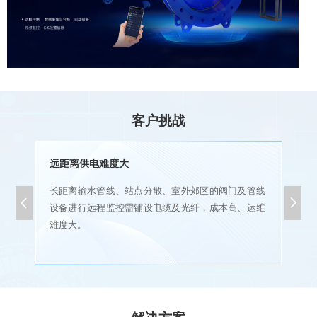
客户挑战
远距离供电难度大
，
长距离输水管线、站点分散、室外郊区的阀门及管线


合
设备进行远程监控需铺设电缆及光纤，成本高、运维
力
难度大。
解决方案