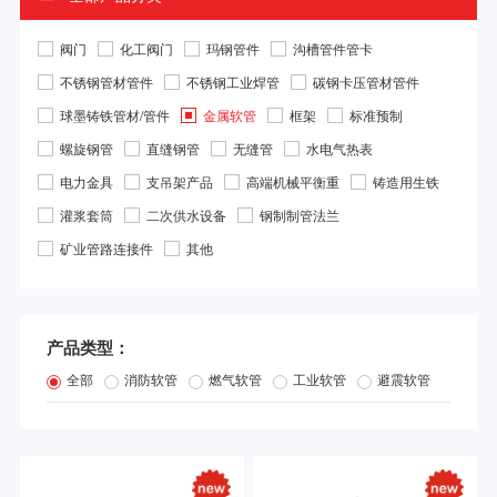
阀门
化工阀门
玛钢管件
沟槽管件管卡
不锈钢管材管件
不锈钢工业焊管
碳钢卡压管材管件
球墨铸铁管材/管件
金属软管
框架
标准预制
螺旋钢管
直缝钢管
无缝管
水电气热表
电力金具
支吊架产品
高端机械平衡重
铸造用生铁
灌浆套筒
二次供水设备
钢制制管法兰
矿业管路连接件
其他
产品类型：
全部
消防软管
燃气软管
工业软管
避震软管