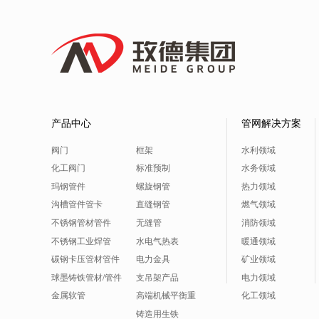
产品中心
管网解决方案
阀门
框架
水利领域
化工阀门
标准预制
水务领域
玛钢管件
螺旋钢管
热力领域
沟槽管件管卡
直缝钢管
燃气领域
不锈钢管材管件
无缝管
消防领域
不锈钢工业焊管
水电气热表
暖通领域
碳钢卡压管材管件
电力金具
矿业领域
球墨铸铁管材/管件
支吊架产品
电力领域
金属软管
高端机械平衡重
化工领域
铸造用生铁