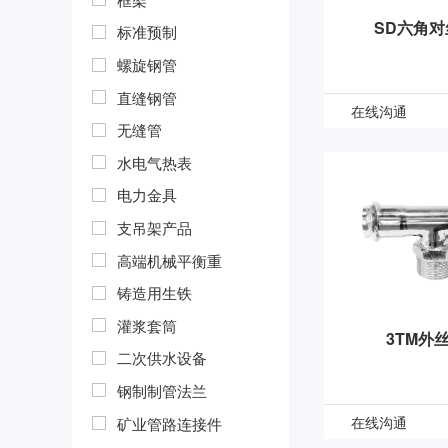
SD六角
标准预制
螺旋钢管
直缝钢管
在线沟通
无缝管
水电气热表
电力金具
支吊架产品
高端机械平衡重
铸造用生铁
灌浆套筒
3TM外
二次供水设备
钢制制管法兰
在线沟通
矿业管路连接件