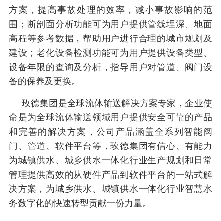
方案，提高事故处理的效率，减小事故影响的范
围；断剖面分析功能可为用户提供管线埋深、地面
高程等参考数据，帮助用户进行合理的城市规划及
建设；老化设备检测功能可为用户提供设备类型、
设备年限的查询及分析，指导用户对管道、阀门设
备的保养及更换。
玫德集团是全球流体输送解决方案专家，企业使
命是为全球流体输送领域用户提供安全可靠的产品
和完善的解决方案，公司产品涵盖全系列智能阀
门、管道、软件平台等，玫德集团有信心、有能力
为城镇供水、城乡供水一体化行业生产规划和日常
管理提供高效的从硬件产品到软件平台的一站式解
决方案，为城乡供水、城镇供水一体化行业智慧水
务数字化的快速转型贡献一份力量。