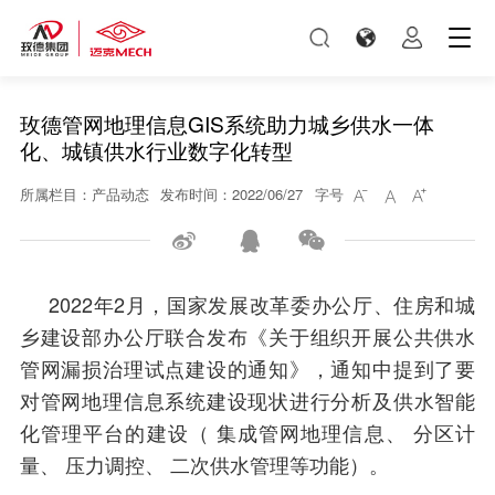
玫德管网地理信息GIS系统助力城乡供水一体
化、城镇供水行业数字化转型
所属栏目：产品动态
发布时间：2022/06/27
字号






2022年2月，国家发展改革委办公厅、住房和城
乡建设部办公厅联合发布《关于组织开展公共供水
管网漏损治理试点建设的通知》，通知中提到了要
对管网地理信息系统建设现状进行分析及供水智能
化管理平台的建设（ 集成管网地理信息、 分区计
量、 压力调控、 二次供水管理等功能）。