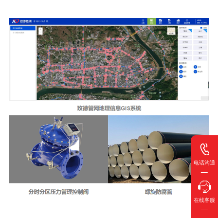
电话沟通
在线客服