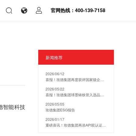
官网热线：400-139-7158
新闻推荐
2026/06/12
喜报！玫德集团再度获评国家级企业技术中心资质，硬核科创实力再获权威认可！
2026/05/22
喜报！玫德集团球墨铸铁管入选品牌网行业十大品牌
2026/05/05
德智能科技
玫德集团ESG报告
2026/01/17
重磅喜讯！玫德集团再添API双认证，阀门产品斩获API 6D/609资质，拓宽全球能源服务版图