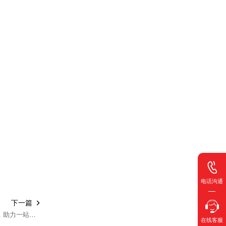
电话沟通
下一篇

玫德计量产品智能、精准、专业，助力一站式解决方案更加完善
在线客服