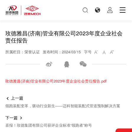
玫德雅昌(济南)管业有限公司2023年度企业社会
责任报告
所属栏目：荣誉认证
发布时间：2024/03/15
字号






玫德雅昌(济南)管业有限公司2023年度企业社会责任报告.pdf
上一篇

领跑装配变革，驱动行业新生——迈科智能装配式管道预制解决方案
下一篇

喜报！玫德集团有限公司获评企业标准“领跑者”称号