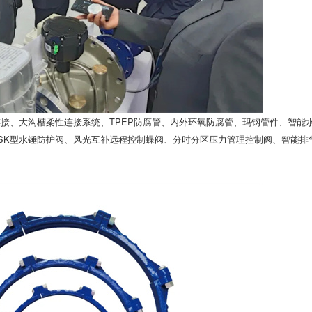
接、大沟槽柔性连接系统、TPEP防腐管、内外环氧防腐管、玛钢管件、智能
SK型水锤防护阀、风光互补远程控制蝶阀、分时分区压力管理控制阀、智能排