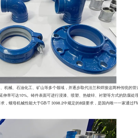
调、机械、石油化工、矿山等多个领域，并逐步取代法兰和焊接这两种传统的管
，延伸率可达10%。铸件表面可进行浸漆、喷塑、热镀锌、衬塑等方式的防腐处
级要求，螺母机械性能大于GB/T 3098.2中规定的8级要求，是国内唯一一家通过F