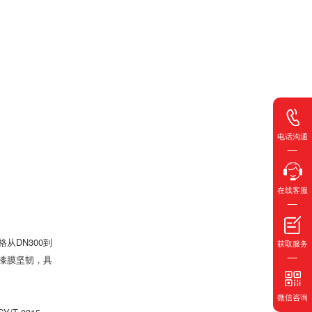
电话沟通
在线客服
从DN300到
获取服务
；漆膜坚韧，具
微信咨询