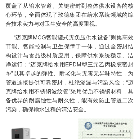
覆盖了从输水管道、关键密封到整体供水设备的核
心环节，全面体现了玫德集团在给水系统领域的综
合技术实力与对卫生安全的高度重视。
“迈克牌MCG智能罐式无负压供水设备”则集高效
节能、智能控制与卫生保障于一体，通过全密封结
构设计与食品级材质应用，保障供水系统稳定、洁
净运行；“迈克牌给水用EPDM型三元乙丙橡胶密封
垫”以其卓越的弹性、耐老化与无毒无异味特性，为
管道连接提供可靠密封，杜绝渗漏与污染风险；“迈
克牌给水用不锈钢波纹管”采用优质不锈钢材料，具
备优异的耐腐蚀性与耐久性，能有效防止管道二次
污染，确保输水过程的清洁安全。