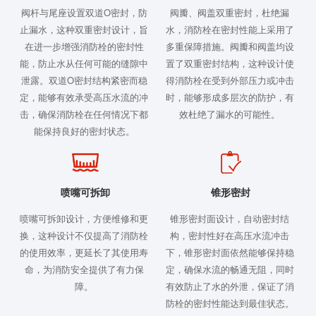
阀杆与尾座设置双道O密封，防
阀瓣、阀盖双重密封，杜绝漏
止漏水，这种双重密封设计，旨
水，消防栓在密封性能上采用了
在进一步增强消防栓的密封性
多重保障措施。阀瓣和阀盖均设
能，防止水从任何可能的缝隙中
置了双重密封结构，这种设计使
泄露。双道O密封结构紧密而稳
得消防栓在受到外部压力或冲击
定，能够有效承受高压水流的冲
时，能够形成多层次的防护，有
击，确保消防栓在任何情况下都
效杜绝了漏水的可能性。
能保持良好的密封状态。
喷嘴可拆卸
锥形密封
喷嘴可拆卸设计，方便维修和更
锥形密封面设计，自动密封结
换，这种设计不仅提高了消防栓
构，密封性好在高压水流冲击
的使用效率，更延长了其使用寿
下，锥形密封面依然能够保持稳
命，为消防安全提供了有力保
定，确保水流的畅通无阻，同时
障。
有效防止了水的外泄，保证了消
防栓的密封性能达到最佳状态。