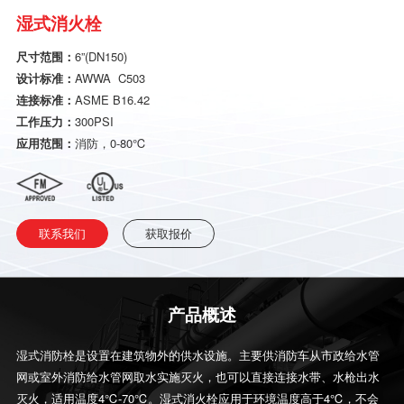
湿式消火栓
尺寸范围：
6”(DN150)
设计标准
：
AWWA C503
连接标准
：
ASME B16.42
工作压力
：
300PSI
应用范围
：
消防，0-80℃
联系我们
获取报价
产品概述
湿式消防栓是设置在建筑物外的供水设施。主要供消防车从市政给水管
网或室外消防给水管网取水实施灭火，也可以直接连接水带、水枪出水
灭火，适用温度4℃-70℃。湿式消火栓应用于环境温度高于4℃，不会