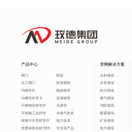
产品中心
管网解决方案
阀门
框架
水利领域
化工阀门
标准预制
水务领域
玛钢管件
螺旋钢管
热力领域
沟槽管件管卡
直缝钢管
燃气领域
不锈钢管材管件
无缝管
消防领域
不锈钢工业焊管
水电气热表
暖通领域
碳钢卡压管材管件
电力金具
矿业领域
球墨铸铁管材/管件
支吊架产品
电力领域