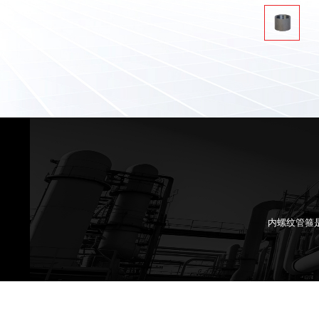
内螺纹管箍