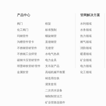
产品中心
管网解决方案
阀门
框架
水利领域
化工阀门
标准预制
水务领域
玛钢管件
螺旋钢管
热力领域
沟槽管件管卡
直缝钢管
燃气领域
不锈钢管材管件
无缝管
消防领域
不锈钢工业焊管
水电气热表
暖通领域
碳钢卡压管材管件
电力金具
矿业领域
球墨铸铁管材/管件
支吊架产品
电力领域
金属软管
高端机械平衡重
化工领域
铸造用生铁
灌浆套筒
二次供水设备
钢制制管法兰
矿业管路连接件