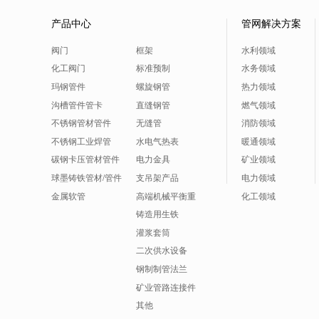
产品中心
管网解决方案
阀门
框架
水利领域
化工阀门
标准预制
水务领域
玛钢管件
螺旋钢管
热力领域
沟槽管件管卡
直缝钢管
燃气领域
不锈钢管材管件
无缝管
消防领域
不锈钢工业焊管
水电气热表
暖通领域
碳钢卡压管材管件
电力金具
矿业领域
球墨铸铁管材/管件
支吊架产品
电力领域
金属软管
高端机械平衡重
化工领域
铸造用生铁
灌浆套筒
二次供水设备
钢制制管法兰
矿业管路连接件
其他