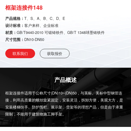
框架连接件148
产品规格：
T、S、A、B、C、D、E
设计标准：
客户来样、企业标准
材质：
GB/T9440-2010 可锻铸铁件、GB/T 1348球墨铸铁件
尺寸范围：
DN10-DN50
联系我们
获取报价
产品概述
框架连接件适用于公称尺寸(DN)10~(DN)50，与英标、美标中型钢管连
接，利用高质量的螺丝旋紧固定，安装灵活，拆卸方便，美观大方，是
安装楼梯扶手、防护围栏、展示架、货架等的理想产品，但是由于承重
限制，不能用于建筑物施工脚手架。