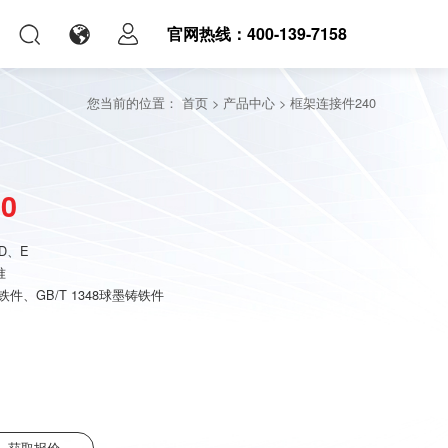
官网热线：400-139-7158
您当前的位置：
首页
>
产品中心
>
框架连接件240
0
D、E
准
锻铸铁件、GB/T 1348球墨铸铁件
获取报价