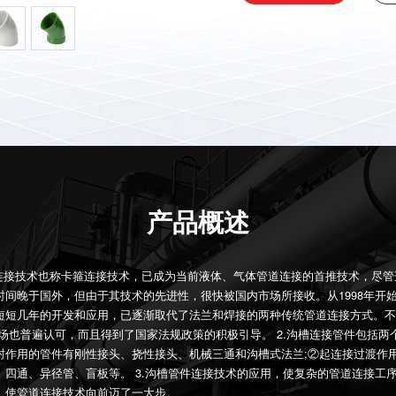
产品概述
件连接技术也称卡箍连接技术，已成为当前液体、气体管道连接的首推技术，尽管
时间晚于国外，但由于其技术的先进性，很快被国内市场所接收。从1998年开
短短几年的开发和应用，已逐渐取代了法兰和焊接的两种传统管道连接方式。不
市场也普遍认可，而且得到了国家法规政策的积极引导。 2.沟槽连接管件包括两
封作用的管件有刚性接头、挠性接头、机械三通和沟槽式法兰;②起连接过渡作
、四通、异径管、盲板等。 3.沟槽管件连接技术的应用，使复杂的管道连接工
。使管道连接技术向前迈了一大步。