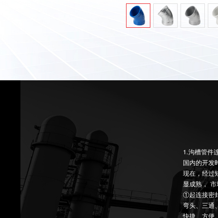
1.沟槽管
国内的开发
现在，经过
显成熟， 
①起连接密
弯头、三通
快捷、方便