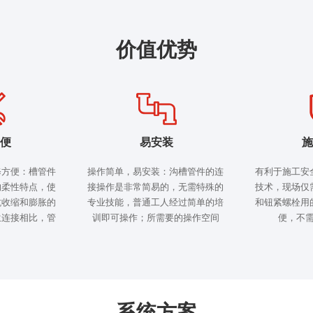
价值优势
便
易安装
施
修方便：槽管件
操作简单，易安装：沟槽管件的连
有利于施工安
的柔性特点，使
接操作是非常简易的，无需特殊的
技术，现场仅
抗收缩和膨胀的
专业技能，普通工人经过简单的培
和钮紧螺栓用
兰连接相比，管
训即可操作；所需要的操作空间
便，不
加，更适合温度
小，可真正的实现靠墙靠角安装，
了管路阀件，也
操作难度大为减小，从而节省了占
结构件的破坏。
地面积，美化了管道安装的效果
系统方案