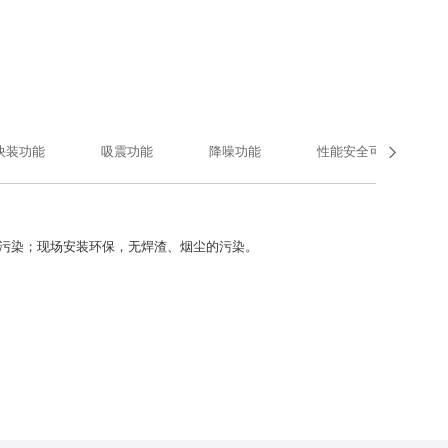

快装功能
吸震功能
降噪功能
性能安全可靠
污染；现场安装环保，无焊渣、烟尘的污染。