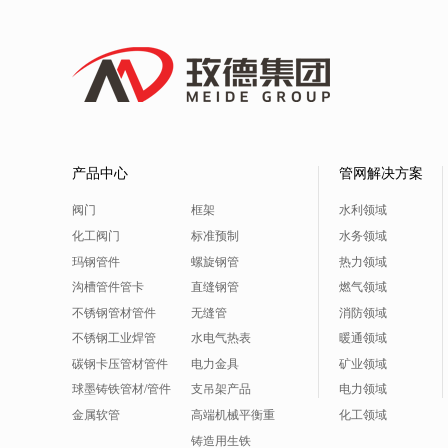
产品中心
管网解决方案
阀门
框架
水利领域
化工阀门
标准预制
水务领域
玛钢管件
螺旋钢管
热力领域
沟槽管件管卡
直缝钢管
燃气领域
不锈钢管材管件
无缝管
消防领域
不锈钢工业焊管
水电气热表
暖通领域
碳钢卡压管材管件
电力金具
矿业领域
球墨铸铁管材/管件
支吊架产品
电力领域
金属软管
高端机械平衡重
化工领域
铸造用生铁