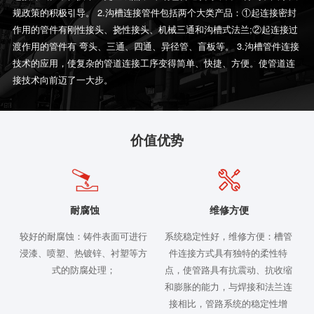
规政策的积极引导。 2.沟槽连接管件包括两个大类产品：①起连接密封
作用的管件有刚性接头、挠性接头、机械三通和沟槽式法兰;②起连接过
渡作用的管件有 弯头、三通、四通、异径管、盲板等。 3.沟槽管件连接
技术的应用，使复杂的管道连接工序变得简单、快捷、方便。使管道连
接技术向前迈了一大步。
价值优势
耐腐蚀
维修方便
较好的耐腐蚀：铸件表面可进行
系统稳定性好，维修方便：槽管
浸漆、喷塑、热镀锌、衬塑等方
件连接方式具有独特的柔性特
式的防腐处理；
点，使管路具有抗震动、抗收缩
和膨胀的能力，与焊接和法兰连
接相比，管路系统的稳定性增