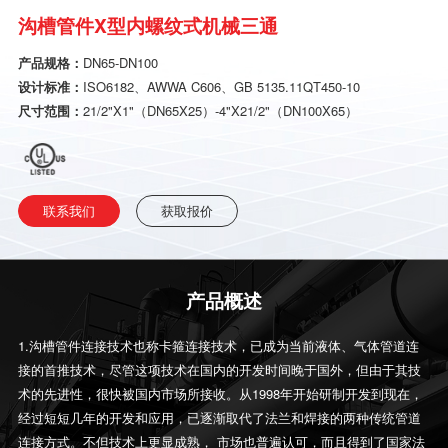
沟槽管件X型内螺纹式机械三通
产品规格：
DN65-DN100
设计标准：
ISO6182、AWWA C606、GB 5135.11QT450-10
尺寸范围：
21/2"X1"（DN65X25）-4"X21/2"（DN100X65）
联系我们
获取报价
产品概述
1.沟槽管件连接技术也称卡箍连接技术，已成为当前液体、气体管道连
接的首推技术，尽管这项技术在国内的开发时间晚于国外，但由于其技
术的先进性，很快被国内市场所接收。从1998年开始研制开发到现在，
经过短短几年的开发和应用，已逐渐取代了法兰和焊接的两种传统管道
连接方式。不但技术上更显成熟， 市场也普遍认可，而且得到了国家法