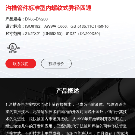
沟槽管件标准型内螺纹式异径四通
产品规格：
DN65-DN200
设计标准：
ISO6182、AWWA C606、GB 5135.11QT450-10
尺寸范围：
21/2"X2"（DN65X50）-8"X3"（DN200X80）
联系我们
获取报价
产品概述
1.沟槽管件连接技术也称卡箍连接技术，已成为当前液体、气体管道连
接的首推技术，尽管这项技术在国内的开发时间晚于国外，但由于其技
术的先进性，很快被国内市场所接收。从1998年开始研制开发到现在，
经过短短几年的开发和应用，已逐渐取代了法兰和焊接的两种传统管道
连接方式。不但技术上更显成熟， 市场也普遍认可，而且得到了国家法