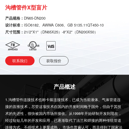
沟槽管件X型盲片
产品规格：
DN65-DN200
设计标准：
ISO6182、AWWA C606、GB 5135.11QT450-10
尺寸范围：
21/2"X1"（DN65X25）-8"X2"（DN200X50）
联系我们
获取报价
产品概述
1.沟槽管件连接技术也称卡箍连接技术，已成为当前液体、气体管道连
接的首推技术，尽管这项技术在国内的开发时间晚于国外，但由于其技
术的先进性，很快被国内市场所接收。从1998年开始研制开发到现在，
经过短短几年的开发和应用，已逐渐取代了法兰和焊接的两种传统管道
连接方式。不但技术上更显成熟， 市场也普遍认可，而且得到了国家法