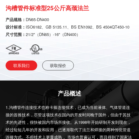
沟槽管件标准型25公斤高颈法兰
产品规格：
DN65-DN400
设计标准：
ISO6182、GB 5135.11、BS EN1092、BS 4504QT450-10
尺寸范围：
21/2"（DN65）-16"（DN400）
联系我们
获取报价
产品概述
1.沟槽管件连接技术也称卡箍连接技术，已成为当前液体、气体管道连
接的首推技术，尽管这项技术在国内的开发时间晚于国外，但由于其技
术的先进性，很快被国内市场所接收。从1998年开始研制开发到现在，
经过短短几年的开发和应用，已逐渐取代了法兰和焊接的两种传统管道
连接方式。不但技术上更显成熟， 市场也普遍认可，而且得到了国家法