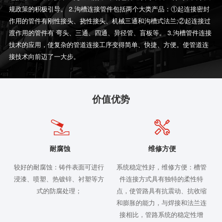
规政策的积极引导。 2.沟槽连接管件包括两个大类产品：①起连接密封
作用的管件有刚性接头、挠性接头、机械三通和沟槽式法兰;②起连接过
渡作用的管件有 弯头、三通、四通、异径管、盲板等。 3.沟槽管件连接
技术的应用，使复杂的管道连接工序变得简单、快捷、方便。使管道连
接技术向前迈了一大步。
价值优势
耐腐蚀
维修方便
较好的耐腐蚀：铸件表面可进行
系统稳定性好，维修方便：槽管
浸漆、喷塑、热镀锌、衬塑等方
件连接方式具有独特的柔性特
式的防腐处理；
点，使管路具有抗震动、抗收缩
和膨胀的能力，与焊接和法兰连
接相比，管路系统的稳定性增