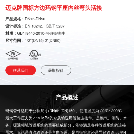
迈克牌国标方边玛钢平座内丝弯头活接
产品规格：
DN15-DN50
设计标准：
EN 10242、GB/T 3287
材质：
GB/T9440-2010-可锻铸铁件
尺寸范围：
1/2"(DN15)-2"(DN50)
联系我们
获取报价
产品概述
玛钢管件适用于公称尺寸(DN)6~(DN)150 、使用温度为-20℃~300℃、
最大工作压力为2.19 MPa的介质输送用管路连接件。是燃气、消防、水
务、暖通领域管道系统的重要组成部分，能够满足各种管道系统的连接
需求。无论是直流管道还是弯曲管道、是同径管道还是异径管道，玛钢