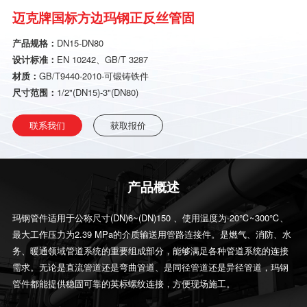
迈克牌国标方边玛钢正反丝管固
产品规格：
DN15-DN80
设计标准：
EN 10242、GB/T 3287
材质：
GB/T9440-2010-可锻铸铁件
尺寸范围：
1/2"(DN15)-3"(DN80)
联系我们
获取报价
产品概述
玛钢管件适用于公称尺寸(DN)6~(DN)150 、使用温度为-20℃~300℃、
最大工作压力为2.39 MPa的介质输送用管路连接件。是燃气、消防、水
务、暖通领域管道系统的重要组成部分，能够满足各种管道系统的连接
需求。无论是直流管道还是弯曲管道、是同径管道还是异径管道，玛钢
管件都能提供稳固可靠的英标螺纹连接，方便现场施工。