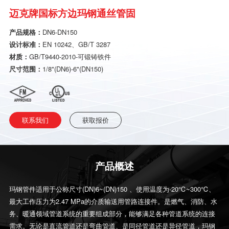
迈克牌国标方边玛钢通丝管固
产品规格：
DN6-DN150
设计标准：
EN 10242、GB/T 3287
材质：
GB/T9440-2010-可锻铸铁件
尺寸范围：
1/8"(DN6)-6"(DN150)
联系我们
获取报价
产品概述
玛钢管件适用于公称尺寸(DN)6~(DN)150 、使用温度为-20℃~300℃、
最大工作压力为2.47 MPa的介质输送用管路连接件。是燃气、消防、水
务、暖通领域管道系统的重要组成部分，能够满足各种管道系统的连接
需求。无论是直流管道还是弯曲管道、是同径管道还是异径管道，玛钢