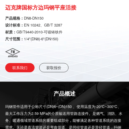
迈克牌国标方边玛钢平座活接
产品规格：
DN8-DN150
设计标准：
EN 10242、GB/T 3287
材质：
GB/T9440-2010-可锻铸铁件
尺寸范围：
1/4"(DN8)-6"(DN150)
联系我们
获取报价
产品概述
玛钢管件适用于公称尺寸(DN)6~(DN)150 、使用温度为-20℃~300℃、
最大工作压力为2.59 MPa的介质输送用管路连接件。是燃气、消防、水
务、暖通领域管道系统的重要组成部分，能够满足各种管道系统的连接
需求。无论是直流管道还是弯曲管道、是同径管道还是异径管道，玛钢