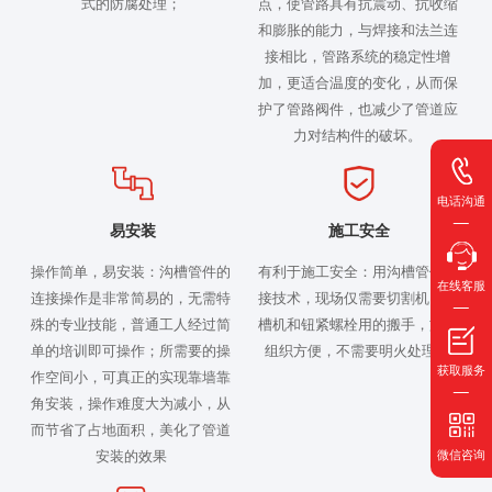
式的防腐处理；
点，使管路具有抗震动、抗收缩
和膨胀的能力，与焊接和法兰连
接相比，管路系统的稳定性增
加，更适合温度的变化，从而保
护了管路阀件，也减少了管道应
力对结构件的破坏。
电话沟通
易安装
施工安全
操作简单，易安装：沟槽管件的
有利于施工安全：用沟槽管件连
在线客服
连接操作是非常简易的，无需特
接技术，现场仅需要切割机、滚
殊的专业技能，普通工人经过简
槽机和钮紧螺栓用的搬手，施工
单的培训即可操作；所需要的操
组织方便，不需要明火处理。
获取服务
作空间小，可真正的实现靠墙靠
角安装，操作难度大为减小，从
而节省了占地面积，美化了管道
安装的效果
微信咨询