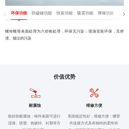

环保功能
防磕碰功能
快装功能
吸震功能
降噪功能
性能

螺栓螺母表面处理为六价铬处理，环保无污染；现场安装环保，无焊
渣、烟尘的污染
价值优势
耐腐蚀
维修方便
较好的耐腐蚀：铸件表面可进行
系统稳定性好，维修方便：槽管
浸漆、喷塑、热镀锌、衬塑等方
件连接方式具有独特的柔性特