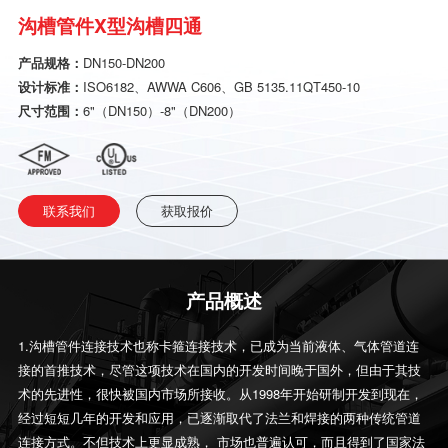
沟槽管件X型沟槽四通
产品规格：
DN150-DN200
设计标准：
ISO6182、AWWA C606、GB 5135.11QT450-10
尺寸范围：
6"（DN150）-8"（DN200）
联系我们
获取报价
产品概述
1.沟槽管件连接技术也称卡箍连接技术，已成为当前液体、气体管道连
接的首推技术，尽管这项技术在国内的开发时间晚于国外，但由于其技
术的先进性，很快被国内市场所接收。从1998年开始研制开发到现在，
经过短短几年的开发和应用，已逐渐取代了法兰和焊接的两种传统管道
连接方式。不但技术上更显成熟， 市场也普遍认可，而且得到了国家法