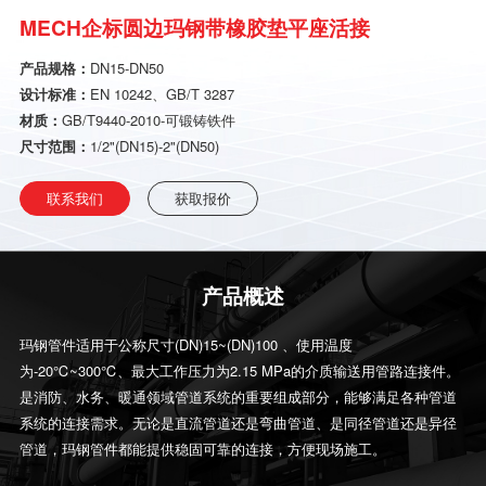
MECH企标圆边玛钢带橡胶垫平座活接
产品规格：
DN15-DN50
设计标准：
EN 10242、GB/T 3287
材质：
GB/T9440-2010-可锻铸铁件
尺寸范围：
1/2"(DN15)-2"(DN50)
联系我们
获取报价
产品概述
玛钢管件适用于公称尺寸(DN)15~(DN)100 、使用温度
为-20℃~300℃、最大工作压力为2.15 MPa的介质输送用管路连接件。
是消防、水务、暖通领域管道系统的重要组成部分，能够满足各种管道
系统的连接需求。无论是直流管道还是弯曲管道、是同径管道还是异径
管道，玛钢管件都能提供稳固可靠的连接，方便现场施工。