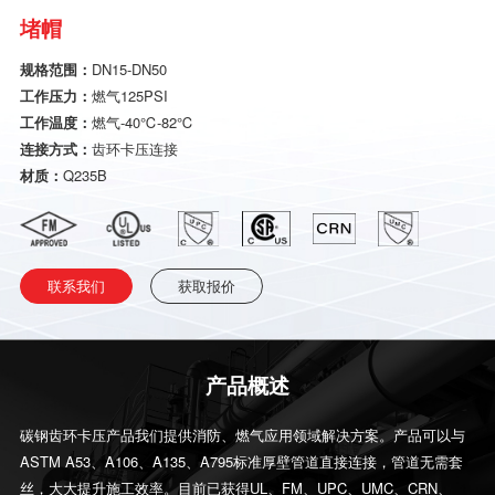
堵帽
规格范围：
DN15-DN50
工作压力：
燃气125PSI
工作温度：
燃气-40℃-82℃
连接方式：
齿环卡压连接
材质：
Q235B
联系我们
获取报价
产品概述
碳钢齿环卡压产品我们提供消防、燃气应用领域解决方案。产品可以与
ASTM A53、A106、A135、A795标准厚壁管道直接连接，管道无需套
丝，大大提升施工效率。目前已获得UL、FM、UPC、UMC、CRN、