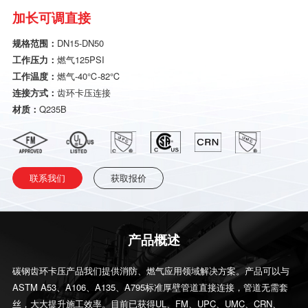
加长可调直接
规格范围：
DN15-DN50
工作压力：
燃气125PSI
工作温度：
燃气-40℃-82℃
连接方式：
齿环卡压连接
材质：
Q235B
联系我们
获取报价
产品概述
碳钢齿环卡压产品我们提供消防、燃气应用领域解决方案。产品可以与
ASTM A53、A106、A135、A795标准厚壁管道直接连接，管道无需套
丝，大大提升施工效率。目前已获得UL、FM、UPC、UMC、CRN、