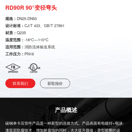
RD90R 90°变径弯头
规格：
DN25-DN50
设计标准：
CJ/T 433、GB/T 27891
材质：
Q235
温度范围：
-18℃—110℃
适用范围：
消防流体输送系统
工作压力：
PN16
联系我们
获取报价
产品概述
碳钢单卡压管件产品是一种新型的连接方式。产品表面有电镀锌+电泳
漆双层防腐技术，增加耐腐蚀的同时，大大提升颜值；异型胶圈的设