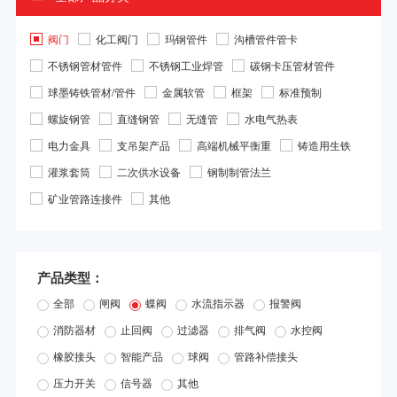
阀门
化工阀门
玛钢管件
沟槽管件管卡
不锈钢管材管件
不锈钢工业焊管
碳钢卡压管材管件
球墨铸铁管材/管件
金属软管
框架
标准预制
螺旋钢管
直缝钢管
无缝管
水电气热表
电力金具
支吊架产品
高端机械平衡重
铸造用生铁
灌浆套筒
二次供水设备
钢制制管法兰
矿业管路连接件
其他
产品类型：
全部
闸阀
蝶阀
水流指示器
报警阀
消防器材
止回阀
过滤器
排气阀
水控阀
橡胶接头
智能产品
球阀
管路补偿接头
压力开关
信号器
其他