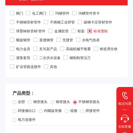
阀门
化工阀门
玛钢管件
沟槽管件管卡
不锈钢管材管件
不锈钢工业焊管
碳钢卡压管材管件
球墨铸铁管材/管件
金属软管
框架
标准预制
螺旋钢管
直缝钢管
无缝管
水电气热表
电力金具
支吊架产品
高端机械平衡重
铸造用生铁
灌浆套筒
二次供水设备
钢制制管法兰
矿业管路连接件
其他
产品类型：
全部
钢管接头
铜管接头
不锈钢管接头
电话沟通
焊接侧出口
内螺旋管箍
缩颈
焊接管件
电力连接件
在线客服