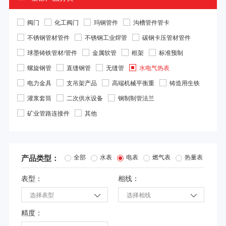
阀门
化工阀门
玛钢管件
沟槽管件管卡
不锈钢管材管件
不锈钢工业焊管
碳钢卡压管材管件
球墨铸铁管材/管件
金属软管
框架
标准预制
螺旋钢管
直缝钢管
无缝管
水电气热表
电力金具
支吊架产品
高端机械平衡重
铸造用生铁
灌浆套筒
二次供水设备
钢制制管法兰
矿业管路连接件
其他
产品类型：
全部
水表
电表
燃气表
热量表
表型：
相线：
选择表型
选择相线


精度：