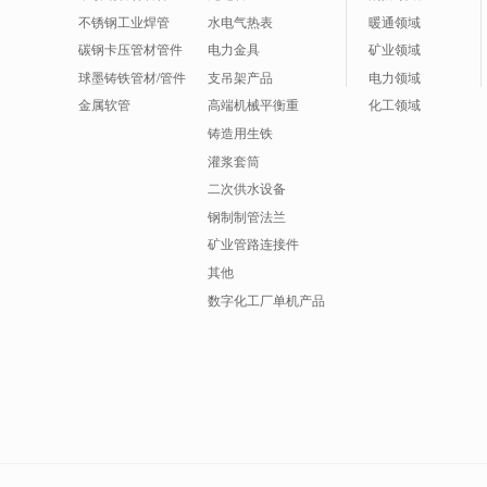
不锈钢工业焊管
水电气热表
暖通领域
碳钢卡压管材管件
电力金具
矿业领域
球墨铸铁管材/管件
支吊架产品
电力领域
金属软管
高端机械平衡重
化工领域
铸造用生铁
灌浆套筒
二次供水设备
钢制制管法兰
矿业管路连接件
其他
数字化工厂单机产品