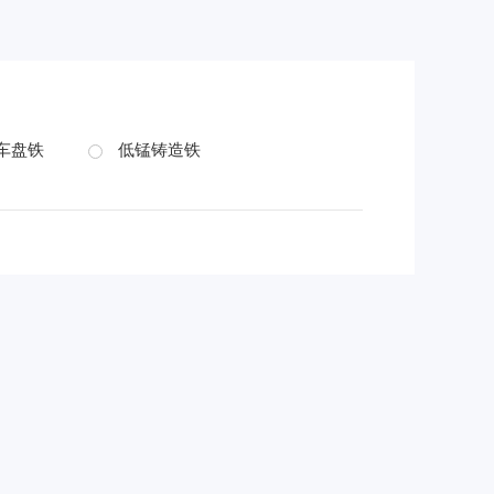
车盘铁
低锰铸造铁