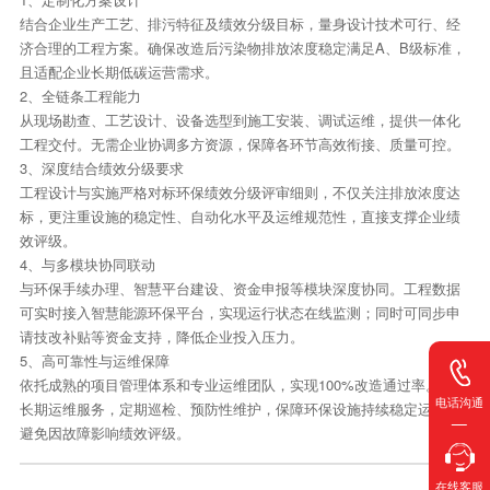
结合企业生产工艺、排污特征及绩效分级目标，量身设计技术可行、经
济合理的工程方案。确保改造后污染物排放浓度稳定满足A、B级标准，
且适配企业长期低碳运营需求。
2、全链条工程能力
从现场勘查、工艺设计、设备选型到施工安装、调试运维，提供一体化
工程交付。无需企业协调多方资源，保障各环节高效衔接、质量可控。
3、深度结合绩效分级要求
工程设计与实施严格对标环保绩效分级评审细则，不仅关注排放浓度达
标，更注重设施的稳定性、自动化水平及运维规范性，直接支撑企业绩
效评级。
4、与多模块协同联动
与环保手续办理、智慧平台建设、资金申报等模块深度协同。工程数据
可实时接入智慧能源环保平台，实现运行状态在线监测；同时可同步申
请技改补贴等资金支持，降低企业投入压力。
5、高可靠性与运维保障
依托成熟的项目管理体系和专业运维团队，实现100%改造通过率。提供
电话沟通
长期运维服务，定期巡检、预防性维护，保障环保设施持续稳定运行，
避免因故障影响绩效评级。
在线客服