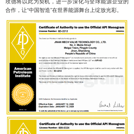
玫德将以此为契机，进一步深化与全球能源企业的
合作，让“中国智造”在世界能源舞台上绽放光彩。