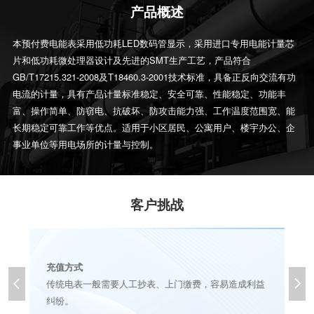
产品概述
本预付费电能表采用低功耗LED数码管显示，采用进口专用电能计量芯
片和低功耗微处理器设计及先进的SMT生产工艺，产品符合
GB/T17215.321-2008及T18460.3-2001技术标准，具备正反向交流有功
电流的计量，具有产品计量标准稳定、安全可靠、性能稳定、功能丰
富、操作简单、防窃电、抗破坏、防攻击能力强、工作温度范围宽、能
长期稳定可靠工作等优点。适用于小区居民、公寓用户、楼宇办公、企
事业单位等用电场所的计量与控制。
客户挑战
多
充值方式


统
传统电表一般需要人工抄表、上门缴费，容易造成利益
容
纠纷。