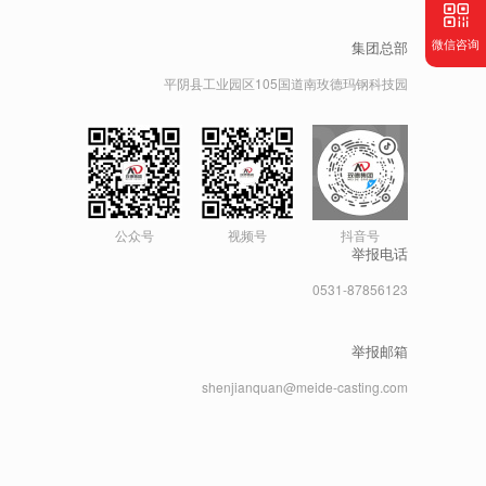
微信咨询
集团总部
平阴县工业园区105国道南玫德玛钢科技园
公众号
视频号
抖音号
举报电话
0531-87856123
举报邮箱
shenjianquan@meide-casting.com