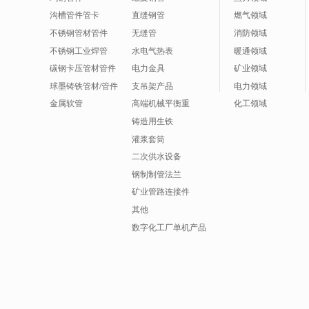
沟槽管件管卡
直缝钢管
燃气领域
不锈钢管材管件
无缝管
消防领域
不锈钢工业焊管
水电气热表
暖通领域
碳钢卡压管材管件
电力金具
矿业领域
球墨铸铁管材/管件
支吊架产品
电力领域
金属软管
高端机械平衡重
化工领域
铸造用生铁
灌浆套筒
二次供水设备
钢制制管法兰
矿业管路连接件
其他
数字化工厂单机产品